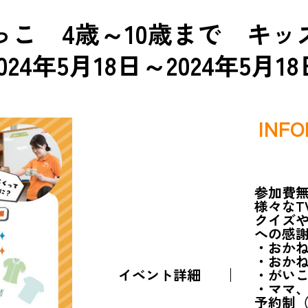
っこ 4歳～10歳まで キッ
2024年5月18日～2024年5月18
INFO
参加費
様々なT
クイズ
への感
・おか
・おか
イベント詳細
・がい
・ママ
予約制（