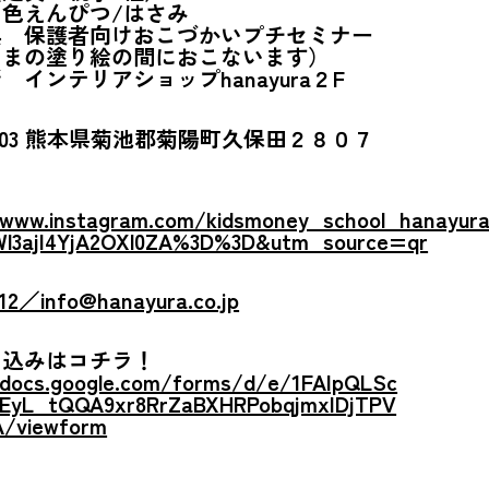
色えんぴつ/はさみ
典 保護者向けおこづかいプチセミナー
さまの塗り絵の間におこないます）
 インテリアショップhanayura２F
-1103 熊本県菊池郡菊陽町久保田２８０７
/www.instagram.com/kidsmoney_school_hanayur
l3ajI4YjA2OXl0ZA%3D%3D&utm_source=qr
112／info@hanayura.co.jp
し込みはコチラ！
/docs.google.com/forms/d/e/1FAIpQLSc
EyL_tQQA9xr8RrZaBXHRPobqjmxIDjTPV
/viewform