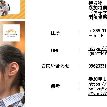
持ち物 
参加特
（お子
開催場所
〒869
住所
−５ 1F
https:/
URL
igsh=MW
お問い合わせ
0962333
参加申
https:/
備考
5dTvqSz
3YvmD7A