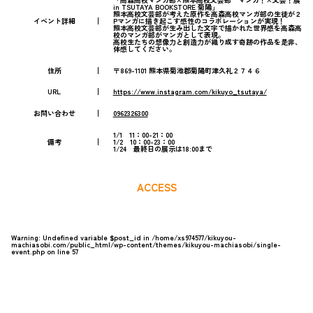
in TSUTAYA BOOKSTORE 菊陽」
熊本高校文芸部が考えた原作を高森高校マンガ部の生徒が２
イベント詳細
Pマンガに描き起こす感性のコラボレーションが実現！
熊本高校文芸部が生み出した文字で描かれた世界感を高森高
校のマンガ部がマンガとして表現。
高校生たちの想像力と創造力が織り成す奇跡の作品を是非、
体感してください。
住所
〒869-1101 熊本県菊池郡菊陽町津久礼２７４６
URL
https://www.instagram.com/kikuyo_tsutaya/
お問い合わせ
0962326300
1/1 11：00-21：00
備考
1/2 10：00-23：00
1/24 最終日の展示は18:00まで
ACCESS
Warning
: Undefined variable $post_id in
/home/xs974577/kikuyou-
machiasobi.com/public_html/wp-content/themes/kikuyou-machiasobi/single-
event.php
on line
57