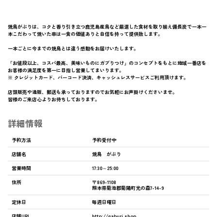
焼鳥がぶりは、コクと香り引き立つ鹿児島産鳥など厳選した食材を取り揃え備長炭で一本一
本こだわって焼いた串は一食の価値ありと自信を持って提供致します。
一本ごとに今までの焼鳥とは違う感動をお届けいたします。
「お値段以上、コスパ最高、美味いものにガブりつけ」のコンセプトをもとに地域一番店を
お客様の満足度を第一に目指し営業してまいります。
※ クレジットカード、バーコード決済、キャッシュレスサービスご利用頂けます。
店頭販売や通販、郵送も承っておりますのでお気軽にお声掛けくださいませ。
皆様のご来店心よりお待ちしております。
詳細情報
予約方法
予約受付中
店舗名
焼鳥 がぶり
営業時間
17:30～25:00
住所
〒869-1108
熊本県菊池郡菊陽町光の森7-14-9
定休日
毎週日曜日
店舗URL
http://gaburi.shop