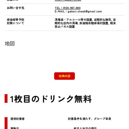
お問い合せ先
TEL：
0120-987-080
E-MAIL：
gaburi.steak@gmail.com
感染症等予防
消毒液・アルコール等の設置, 定期的な換気, 定
対策について
期的な店内の消毒, 非接触自動体温計設置, 飛沫
防止パネル設置
地図
特典内容
1枚目のドリンク無料
提供対象者
対象条件を満たす、グループ全員
実施日
前日と当日の両日