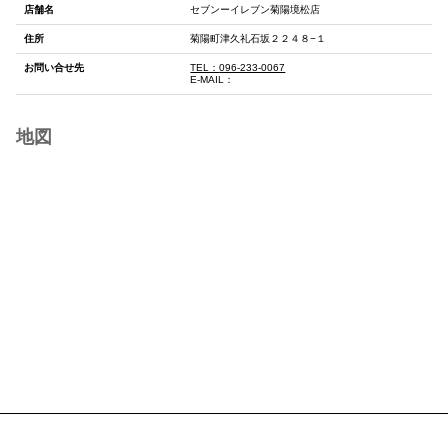
店舗名
セブンーイレブン菊陽境松店
住所
菊陽町津久礼石坂２２４８−１
お問い合せ先
TEL：
096-233-0067
E-MAIL：
地図