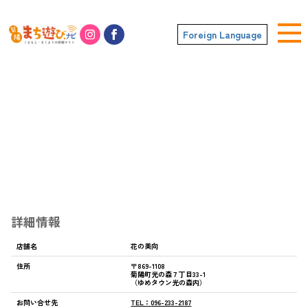
Foreign Language
花の美向
詳細情報
店舗名
花の美向
住所
〒869-1108
菊陽町光の森７丁目33-1
（ゆめタウン光の森内）
お問い合せ先
TEL：
096-233-2187