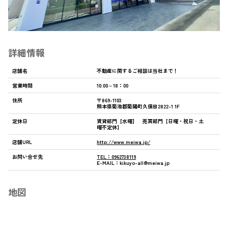
詳細情報
店舗名
不動産に関するご相談は当社まで！
営業時間
10:00～18：00
住所
〒869-1103
熊本県菊池郡菊陽町久保田2822-1 1F
定休日
賃貸部門【水曜】 売買部門【日曜・祝日・土
曜不定休】
店舗URL
http://www.meiwa.jp/
お問い合せ先
TEL：
0962738119
E-MAIL：
kikuyo-all@meiwa.jp
地図