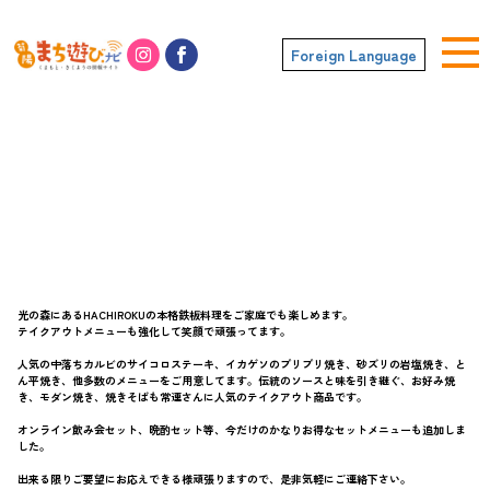
Foreign Language
鉄板バル HACHIROKU 光の森
光の森にあるHACHIROKUの本格鉄板料理をご家庭でも楽しめます。
テイクアウトメニューも強化して笑顔で頑張ってます。
人気の中落ちカルビのサイコロステーキ、イカゲソのプリプリ焼き、砂ズリの岩塩焼き、と
ん平焼き、他多数のメニューをご用意してます。伝統のソースと味を引き継ぐ、お好み焼
き、モダン焼き、焼きそばも常連さんに人気のテイクアウト商品です。
オンライン飲み会セット、晩酌セット等、今だけのかなりお得なセットメニューも追加しま
した。
出来る限りご要望にお応えできる様頑張りますので、是非気軽にご連絡下さい。