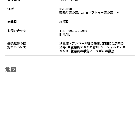
住所
869-1108
菊陽町光の森7-23-11プラトゥー光の森１Ｆ
定休日
火曜日
お問い合せ先
TEL：
096-232-7999
E-MAIL：
感染症等予防
消毒液・アルコール等の設置, 定期的な店内の
対策について
消毒, 全従業員マスクの着用, ソーシャルディス
タンス, 従業員の手洗い・うがいの徹底
地図