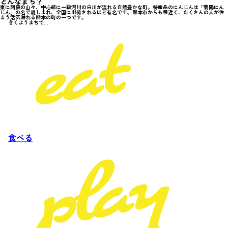
どんなまち？
東に阿蘇の山々、中心部に一級河川の白川が流れる自然豊かな町。特産品のにんじんは「菊陽にん
じん」の名で親しまれ、全国に出荷されるほど有名です。熊本市からも程近く、たくさんの人が住
まう活気溢れる熊本の町の一つです。
きくようまちで...
食べる