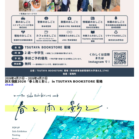
2026年4月21日～2026年4月21日
詩太個展𝟮𝟬𝟮𝟲「春と雨と影と」 𝗶𝗻 𝗧𝗦𝗨𝗧𝗔𝗬𝗔 𝗕𝗢𝗢𝗞𝗦𝗧𝗢𝗥𝗘 菊陽
check