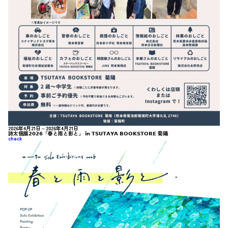
2026年4月21日～2026年4月21日
詩太個展𝟮𝟬𝟮𝟲「春と雨と影と」 𝗶𝗻 𝗧𝗦𝗨𝗧𝗔𝗬𝗔 𝗕𝗢𝗢𝗞𝗦𝗧𝗢𝗥𝗘 菊陽
check