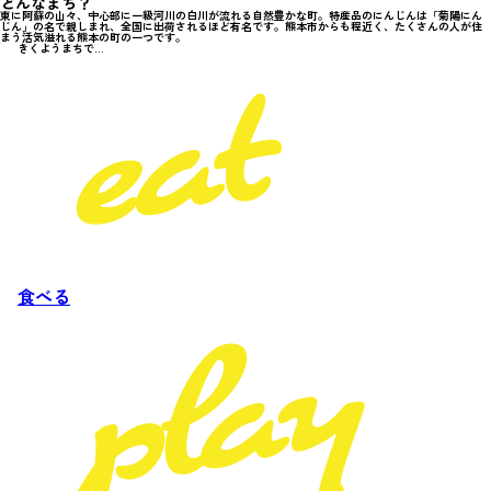
どんなまち？
東に阿蘇の山々、中心部に一級河川の白川が流れる自然豊かな町。特産品のにんじんは「菊陽にん
じん」の名で親しまれ、全国に出荷されるほど有名です。熊本市からも程近く、たくさんの人が住
まう活気溢れる熊本の町の一つです。
きくようまちで...
食べる