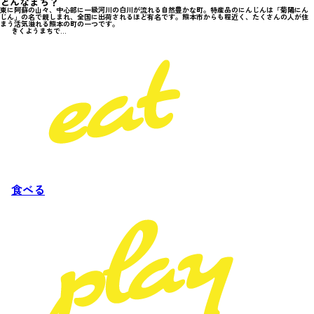
どんなまち？
東に阿蘇の山々、中心部に一級河川の白川が流れる自然豊かな町。特産品のにんじんは「菊陽にん
じん」の名で親しまれ、全国に出荷されるほど有名です。熊本市からも程近く、たくさんの人が住
まう活気溢れる熊本の町の一つです。
きくようまちで...
食べる