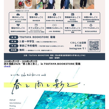
2026年4月21日～2026年4月21日
詩太個展𝟮𝟬𝟮𝟲「春と雨と影と」 𝗶𝗻 𝗧𝗦𝗨𝗧𝗔𝗬𝗔 𝗕𝗢𝗢𝗞𝗦𝗧𝗢𝗥𝗘 菊陽
check