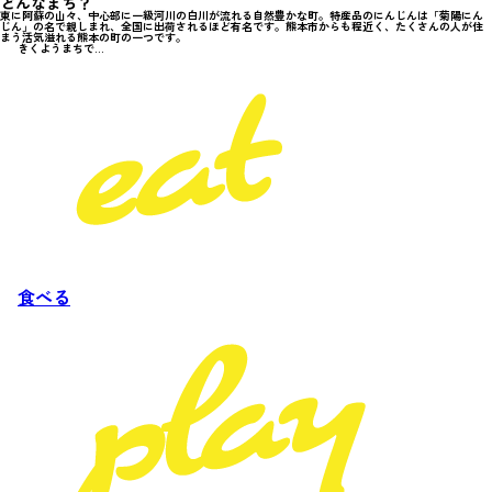
どんなまち？
東に阿蘇の山々、中心部に一級河川の白川が流れる自然豊かな町。特産品のにんじんは「菊陽にん
じん」の名で親しまれ、全国に出荷されるほど有名です。熊本市からも程近く、たくさんの人が住
まう活気溢れる熊本の町の一つです。
きくようまちで...
食べる