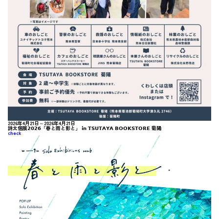
2026年4月21日～2026年4月21日
詩太個展𝟮𝟬𝟮𝟲「春と雨と影と」 𝗶𝗻 𝗧𝗦𝗨𝗧𝗔𝗬𝗔 𝗕𝗢𝗢𝗞𝗦𝗧𝗢𝗥𝗘 菊陽
check